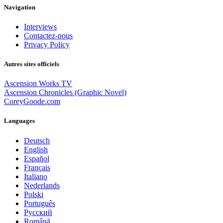
Navigation
Interviews
Contactez-nous
Privacy Policy
Autres sites officiels
Ascension Works TV
Ascension Chronicles (Graphic Novel)
CoreyGoode.com
Languages
Deutsch
English
Español
Français
Italiano
Nederlands
Polski
Português
Pусский
Română