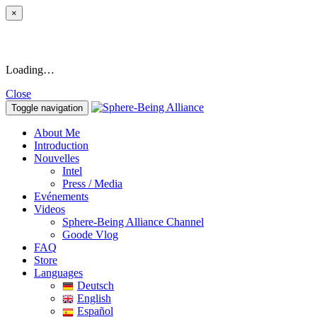
×
Loading…
Close
Toggle navigation
About Me
Introduction
Nouvelles
Intel
Press / Media
Evénements
Videos
Sphere-Being Alliance Channel
Goode Vlog
FAQ
Store
Languages
Deutsch
English
Español