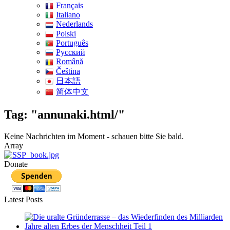
Français
Italiano
Nederlands
Polski
Português
Pусский
Română
Čeština
日本語
简体中文
Tag: "annunaki.html/"
Keine Nachrichten im Moment - schauen bitte Sie bald.
Array
Donate
Latest Posts