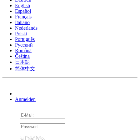
English
Español
Français
Italiano
Nederlands
Polski
Português
Pусский
Română
Čeština
日本語
简体中文
Anmelden