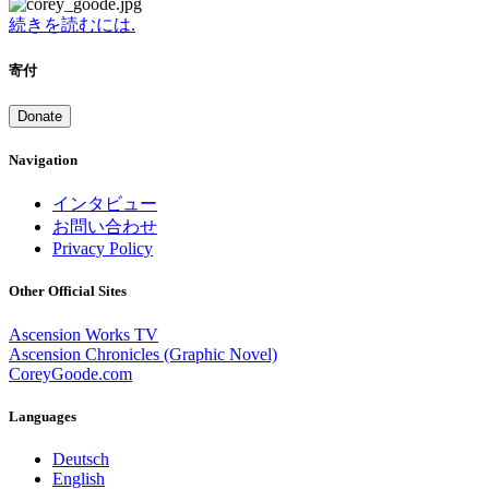
続きを読むには.
寄付
Donate
Navigation
インタビュー
お問い合わせ
Privacy Policy
Other Official Sites
Ascension Works TV
Ascension Chronicles (Graphic Novel)
CoreyGoode.com
Languages
Deutsch
English