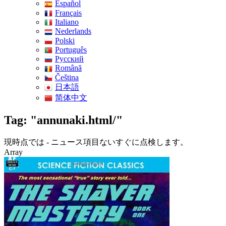
Español
Français
Italiano
Nederlands
Polski
Português
Pусский
Română
Čeština
日本語
简体中文
Tag: "annunaki.html/"
現時点では - ニュース項目ないすぐに点検します。
Array