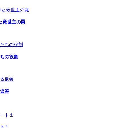
た救世主の罠
ちの役割
返答
ト１