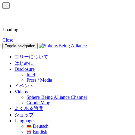
×
Loading…
Close
Toggle navigation
コリーについて
はじめに
Disclosure
Intel
Press / Media
イベント
Videos
Sphere-Being Alliance Channel
Goode Vlog
よくある質問
ショップ
Languages
Deutsch
English