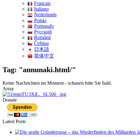
Français
Italiano
Nederlands
Polski
Português
Pусский
Română
Čeština
日本語
简体中文
Tag: "annunaki.html/"
Keine Nachrichten im Moment - schauen bitte Sie bald.
Array
Donate
Latest Posts