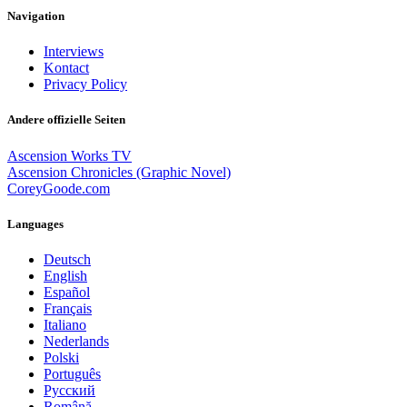
Navigation
Interviews
Kontact
Privacy Policy
Andere offizielle Seiten
Ascension Works TV
Ascension Chronicles (Graphic Novel)
CoreyGoode.com
Languages
Deutsch
English
Español
Français
Italiano
Nederlands
Polski
Português
Pусский
Română