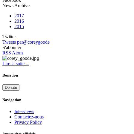
Facebook
News Archive
2017
2016
2015
Twitter
Tweets par@coreygoode
S'abonner
RSS
Atom
Lire la suite ...
Donation
Donate
Navigation
Interviews
Contactez-nous
Privacy Policy
Autres sites officiels