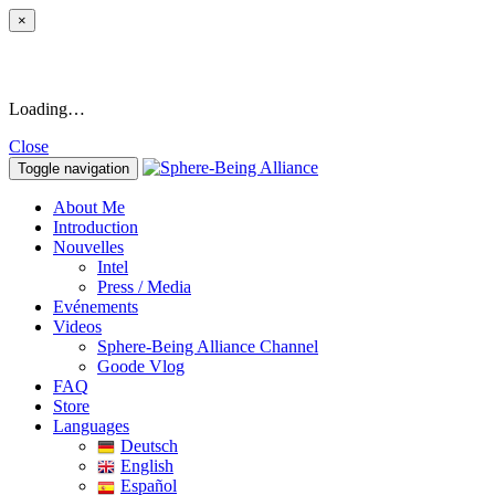
×
Loading…
Close
Toggle navigation
About Me
Introduction
Nouvelles
Intel
Press / Media
Evénements
Videos
Sphere-Being Alliance Channel
Goode Vlog
FAQ
Store
Languages
Deutsch
English
Español