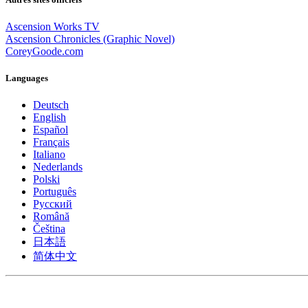
Ascension Works TV
Ascension Chronicles (Graphic Novel)
CoreyGoode.com
Languages
Deutsch
English
Español
Français
Italiano
Nederlands
Polski
Português
Pусский
Română
Čeština
日本語
简体中文