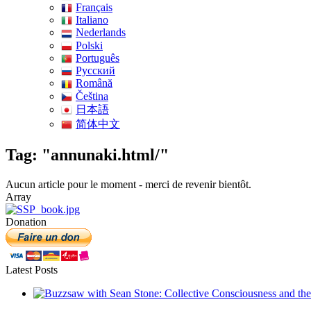
Français
Italiano
Nederlands
Polski
Português
Pусский
Română
Čeština
日本語
简体中文
Tag: "annunaki.html/"
Aucun article pour le moment - merci de revenir bientôt.
Array
Donation
Latest Posts