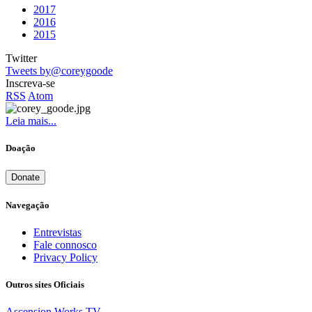
2017
2016
2015
Twitter
Tweets by@coreygoode
Inscreva-se
RSS
Atom
Leia mais...
Doação
Donate
Navegação
Entrevistas
Fale connosco
Privacy Policy
Outros sites Oficiais
Ascension Works TV