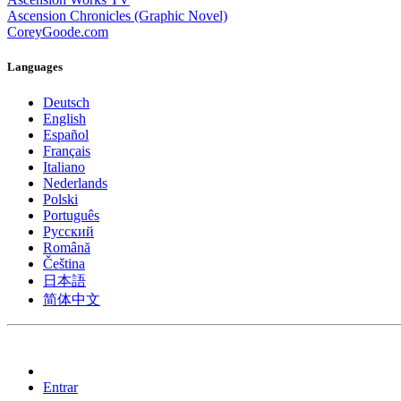
Ascension Chronicles (Graphic Novel)
CoreyGoode.com
Languages
Deutsch
English
Español
Français
Italiano
Nederlands
Polski
Português
Pусский
Română
Čeština
日本語
简体中文
Entrar