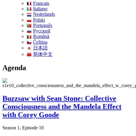
Français
Italiano
Nederlands
Polski
Português
Pусский
Română
Čeština
日本語
简体中文
Agenda
Buzzsaw with Sean Stone: Collective
Consciousness and the Mandela Effect
with Corey Goode
Season 1, Episode 10