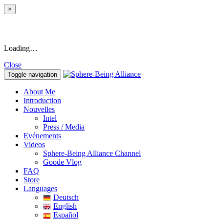
×
Loading…
Close
Toggle navigation
About Me
Introduction
Nouvelles
Intel
Press / Media
Evénements
Videos
Sphere-Being Alliance Channel
Goode Vlog
FAQ
Store
Languages
Deutsch
English
Español