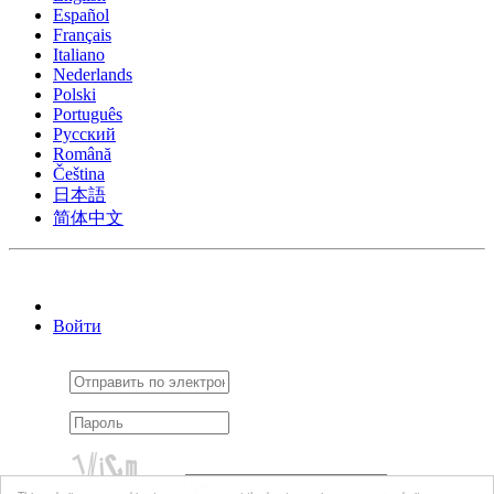
Español
Français
Italiano
Nederlands
Polski
Português
Pусский
Română
Čeština
日本語
简体中文
Войти