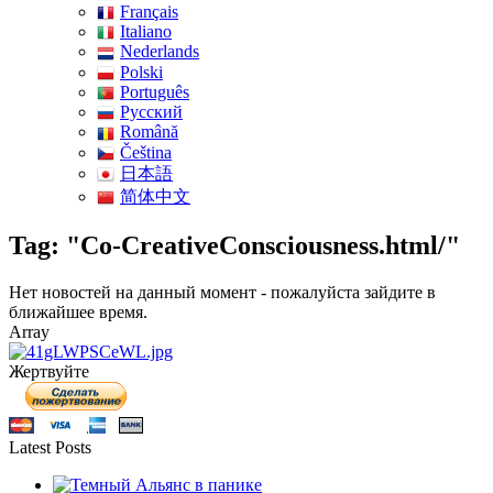
Français
Italiano
Nederlands
Polski
Português
Pусский
Română
Čeština
日本語
简体中文
Tag: "Co-CreativeConsciousness.html/"
Нет новостей на данный момент - пожалуйста зайдите в
ближайшее время.
Array
Жертвуйте
Latest Posts