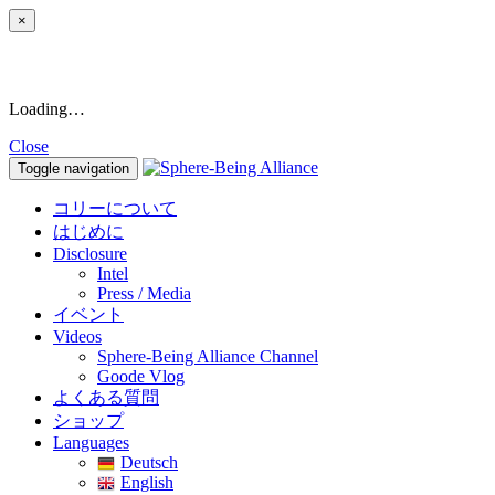
×
Loading…
Close
Toggle navigation
コリーについて
はじめに
Disclosure
Intel
Press / Media
イベント
Videos
Sphere-Being Alliance Channel
Goode Vlog
よくある質問
ショップ
Languages
Deutsch
English