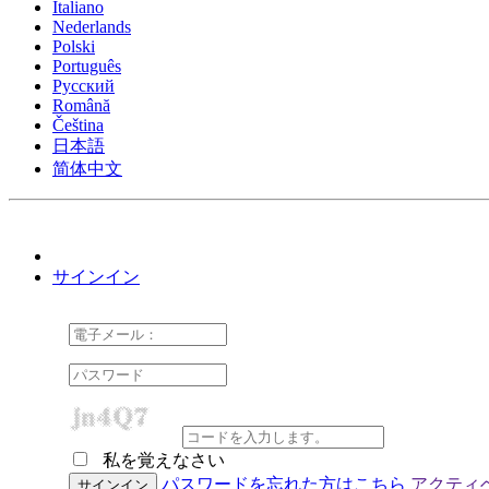
Italiano
Nederlands
Polski
Português
Pусский
Română
Čeština
日本語
简体中文
サインイン
私を覚えなさい
Cookie Consent plugin for the EU cookie l
パスワードを忘れた方はこちら
アクティ