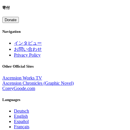
寄付
Donate
Navigation
インタビュー
お問い合わせ
Privacy Policy
Other Official Sites
Ascension Works TV
Ascension Chronicles (Graphic Novel)
CoreyGoode.com
Languages
Deutsch
English
Español
Français