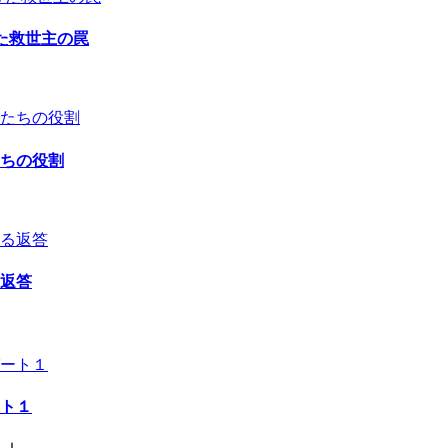
た救世主の罠
ちの役割
返答
ト１