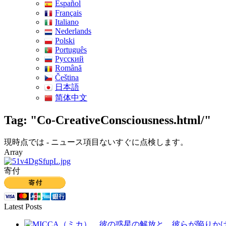
Español
Français
Italiano
Nederlands
Polski
Português
Pусский
Română
Čeština
日本語
简体中文
Tag: "Co-CreativeConsciousness.html/"
現時点では - ニュース項目ないすぐに点検します。
Array
寄付
Latest Posts