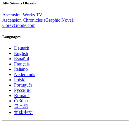
Alte Site-uri Oficiale
Ascension Works TV
Ascension Chronicles (Graphic Novel)
CoreyGoode.com
Languages
Deutsch
English
Español
Français
Italiano
Nederlands
Polski
Português
Pусский
Română
Čeština
日本語
简体中文