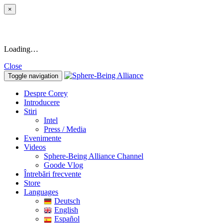
×
Loading…
Close
Toggle navigation
Despre Corey
Introducere
Stiri
Intel
Press / Media
Evenimente
Videos
Sphere-Being Alliance Channel
Goode Vlog
Întrebări frecvente
Store
Languages
Deutsch
English
Español