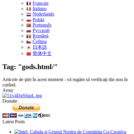
Français
Italiano
Nederlands
Polski
Português
Pусский
Română
Čeština
日本語
简体中文
Tag: "gods.html/"
Articole de ştiri în acest moment - vă rugăm să verificaţi din nou în
curând.
Array
Donatie
Latest Posts