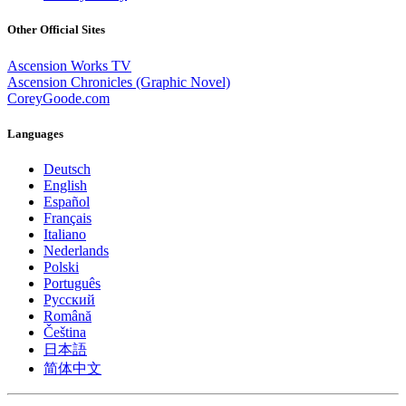
Other Official Sites
Ascension Works TV
Ascension Chronicles (Graphic Novel)
CoreyGoode.com
Languages
Deutsch
English
Español
Français
Italiano
Nederlands
Polski
Português
Pусский
Română
Čeština
日本語
简体中文