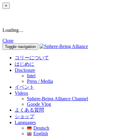
×
Loading…
Close
Toggle navigation
コリーについて
はじめに
Disclosure
Intel
Press / Media
イベント
Videos
Sphere-Being Alliance Channel
Goode Vlog
よくある質問
ショップ
Languages
Deutsch
English