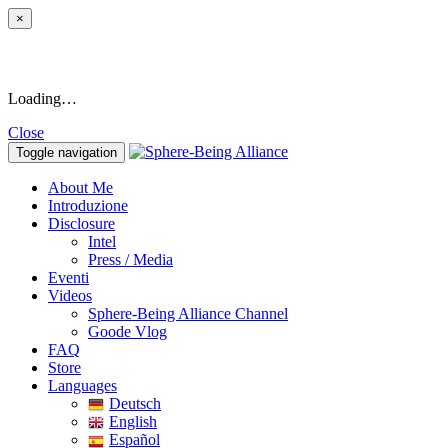
×
Loading…
Close
Toggle navigation
About Me
Introduzione
Disclosure
Intel
Press / Media
Eventi
Videos
Sphere-Being Alliance Channel
Goode Vlog
FAQ
Store
Languages
Deutsch
English
Español