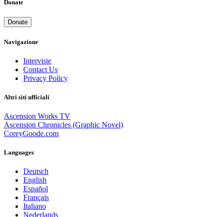
Donate
Donate
Navigazione
Interviste
Contact Us
Privacy Policy
Altri siti ufficiali
Ascension Works TV
Ascension Chronicles (Graphic Novel)
CoreyGoode.com
Languages
Deutsch
English
Español
Français
Italiano
Nederlands