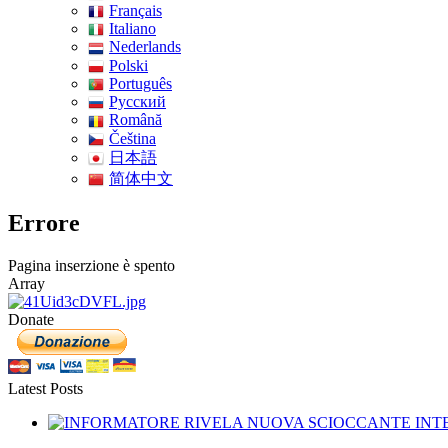
Français
Italiano
Nederlands
Polski
Português
Pусский
Română
Čeština
日本語
简体中文
Errore
Pagina inserzione è spento
Array
Donate
Latest Posts