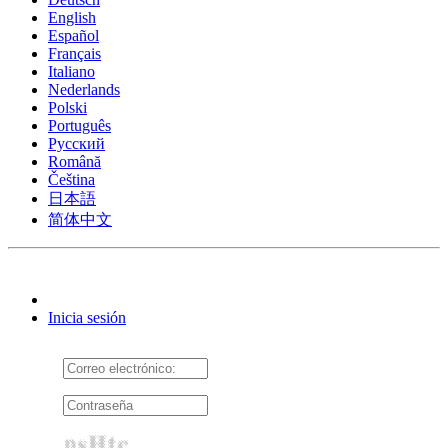
English
Español
Français
Italiano
Nederlands
Polski
Português
Pусский
Română
Čeština
日本語
简体中文
Inicia sesión