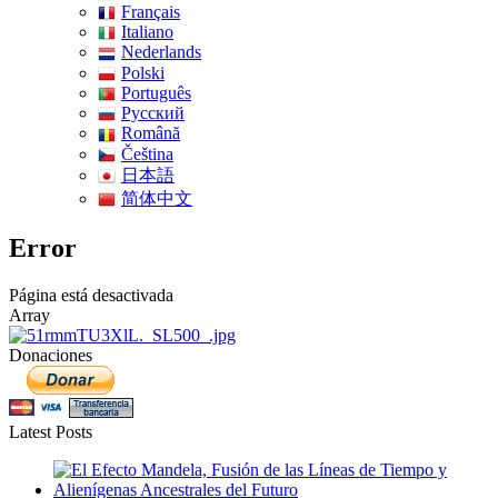
Français
Italiano
Nederlands
Polski
Português
Pусский
Română
Čeština
日本語
简体中文
Error
Página está desactivada
Array
Donaciones
Latest Posts