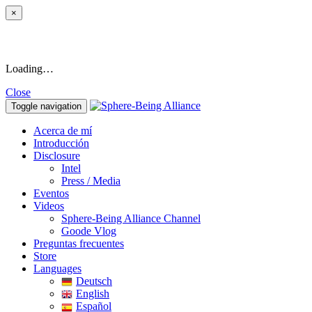
×
Loading…
Close
Toggle navigation
Acerca de mí
Introducción
Disclosure
Intel
Press / Media
Eventos
Videos
Sphere-Being Alliance Channel
Goode Vlog
Preguntas frecuentes
Store
Languages
Deutsch
English
Español