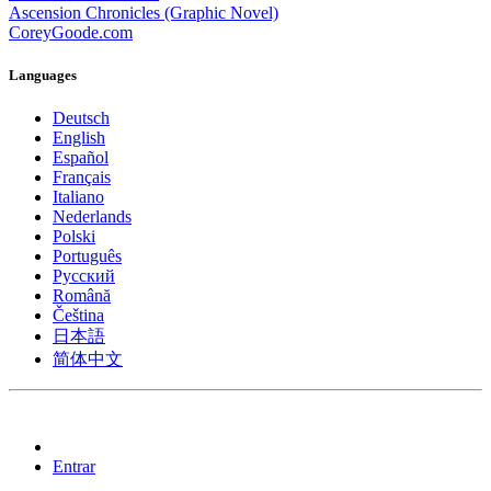
Ascension Chronicles (Graphic Novel)
CoreyGoode.com
Languages
Deutsch
English
Español
Français
Italiano
Nederlands
Polski
Português
Pусский
Română
Čeština
日本語
简体中文
Entrar