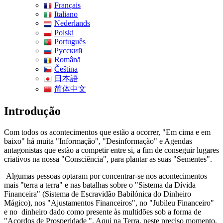
Français
Italiano
Nederlands
Polski
Português
Pусский
Română
Čeština
日本語
简体中文
Introdução
Com todos os acontecimentos que estão a ocorrer, "Em cima e em
baixo" há muita "Informação", "Desinformação" e Agendas
antagonistas que estão a competir entre si, a fim de conseguir lugares
criativos na nossa "Consciência", para plantar as suas "Sementes".
Algumas pessoas optaram por concentrar-se nos acontecimentos
mais "terra a terra" e nas batalhas sobre o "Sistema da Dívida
Financeira" (Sistema de Escravidão Babilónica do Dinheiro
Mágico), nos "Ajustamentos Financeiros", no "Jubileu Financeiro"
e no dinheiro dado como presente às multidões sob a forma de
"Acordos de Prosperidade ". Aqui na Terra, neste preciso momento,