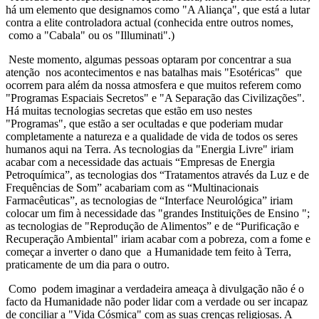
há um elemento que designamos como "A Aliança", que está a lutar
contra a elite controladora actual (conhecida entre outros nomes,
como a "Cabala" ou os "Illuminati".)
Neste momento, algumas pessoas optaram por concentrar a sua
atenção nos acontecimentos e nas batalhas mais "Esotéricas" que
ocorrem para além da nossa atmosfera e que muitos referem como
"Programas Espaciais Secretos" e "A Separação das Civilizações".
Há muitas tecnologias secretas que estão em uso nestes
"Programas", que estão a ser ocultadas e que poderiam mudar
completamente a natureza e a qualidade de vida de todos os seres
humanos aqui na Terra. As tecnologias da "Energia Livre" iriam
acabar com a necessidade das actuais “Empresas de Energia
Petroquímica”, as tecnologias dos “Tratamentos através da Luz e de
Frequências de Som” acabariam com as “Multinacionais
Farmacêuticas”, as tecnologias de “Interface Neurológica” iriam
colocar um fim à necessidade das "grandes Instituições de Ensino ";
as tecnologias de "Reprodução de Alimentos” e de “Purificação e
Recuperação Ambiental" iriam acabar com a pobreza, com a fome e
começar a inverter o dano que a Humanidade tem feito à Terra,
praticamente de um dia para o outro.
Como podem imaginar a verdadeira ameaça à divulgação não é o
facto da Humanidade não poder lidar com a verdade ou ser incapaz
de conciliar a "Vida Cósmica" com as suas crenças religiosas. A