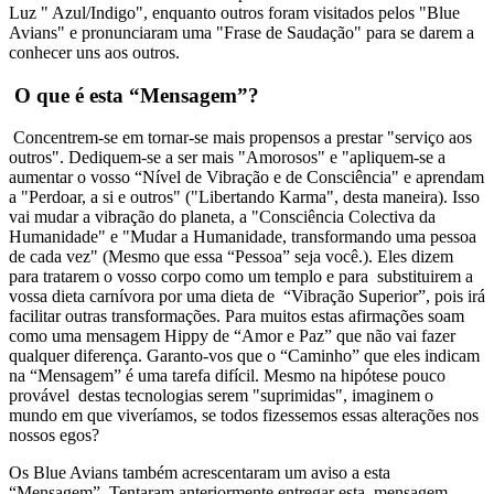
Luz " Azul/Indigo", enquanto outros foram visitados pelos "Blue
Avians" e pronunciaram uma "Frase de Saudação" para se darem a
conhecer uns aos outros.
O que é esta “Mensagem”?
Concentrem-se em tornar-se mais propensos a prestar "serviço aos
outros". Dediquem-se a ser mais "Amorosos" e "apliquem-se a
aumentar o vosso “Nível de Vibração e de Consciência" e aprendam
a "Perdoar, a si e outros" ("Libertando Karma", desta maneira). Isso
vai mudar a vibração do planeta, a "Consciência Colectiva da
Humanidade" e "Mudar a Humanidade, transformando uma pessoa
de cada vez" (Mesmo que essa “Pessoa” seja você.). Eles dizem
para tratarem o vosso corpo como um templo e para substituirem a
vossa dieta carnívora por uma dieta de “Vibração Superior”, pois irá
facilitar outras transformações. Para muitos estas afirmações soam
como uma mensagem Hippy de “Amor e Paz” que não vai fazer
qualquer diferença. Garanto-vos que o “Caminho” que eles indicam
na “Mensagem” é uma tarefa difícil. Mesmo na hipótese pouco
provável destas tecnologias serem "suprimidas", imaginem o
mundo em que viveríamos, se todos fizessemos essas alterações nos
nossos egos?
Os Blue Avians também acrescentaram um aviso a esta
“Mensagem”. Tentaram anteriormente entregar esta mensagem