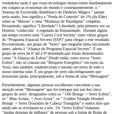
verdadeira razão é que essas tecnologias fariam entrar imediatamente
em colapso as economias do mundo e consequentemente, o "
Sistema de Escravidão Babilónico do Dinheiro Mágico " jamais
seria usado. Isso significa a "Perda do Controlo" do 1% (da Elite)
sobre as "Massas" e uma “Mudança de Paradigma” completa.
Resumindo, significa "Liberdade"! Liberdade, pela primeira vez na
História ‘conhecida’ e registada da Humanidade. Durante algum
um tempo ocorreu uma "Guerra Civil Secreta" entre vários grupos
do “Programa Espacial Secreto (SSP)” para chegar a este resultado.
Recentemente, um grupo de "Seres" que ninguém tinha encontrado
antes, aderiu à “Aliança do Programa Espacial Secreto”. É um
grupo de seres da 6ª até à 9ª densidade,que foram denominados
como “A Aliança da Esfera”.Desde então, esses novos "Seres
Esfera", não só criaram um "Bloqueio Energético" em torno da
Terra, mas também estabeleceram o mesmo em torno de todo o
nosso sistema solar. É um grupo de seres não-beligerantes que
trouxeram ajuda, principalmente, sob a forma de uma “Mensagem”.
Presentemente, algumas pessoas escolheram concentrar a sua
atenção nesta "Mensagem" que foi entregue por um dos cinco
grupos de seres designados como os " Orb Beings = Seres Esfera",
os " Blue Avians = Aves Azuis", os " Golden Triangle-Headed
Beings = Seres Dourados de Cabeça Triangular" e outros dois que
ainda não se revelaram-se a nós. Os "Seres Esfera"visitaram
"muitas dezenas de milhares" de pessoas sob a forma de Bolas de