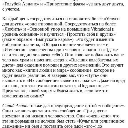
«Голубой Авианс» и «Приветствие фразы «узнать друг друга,
с учетом.
Каждый день сосредоточиться на становится более «Услуги
для других «ориентированной. Сосредоточиться на более
«Любить» и «Основной упор на повышение Vibrational и
уровень сознания» и научиться «Простить себя и других»
(таким образом «Выпускать карма»). Это будет изменить
вибрации планеты, «Общая сознание человечества» и
«Изменение человечества один человек за один раз» (даже
если это «один человек» себя.). Они говорят побаловать ваше
тело как храм и изменить сверх к «Высших колебательных
диета» для оказания помощи в других изменений. Это звучит
много как «хиппи любви и мира» сообщение, которое не
будет делать различие. Я заверяю вас, что «Путь» они
выложить в «Их сообщение» является сложным. Даже на вряд
ли шанс, что эти технологии остаться «Подавленные»
Представьте, какой мир мы будем жить в, если все эти
изменения их самих?
Синий Авианс
также дал предупреждение с этой «сообщение».
Они пытались доставить это сообщение «Три другие
времена» и он исказил человечество. Они «очень ясно» что
эта информация не должен был стать «Культ или религиозное
движение» ни был я поставить себе (мой «эго») до