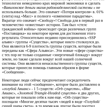
технологии немедленно крах мировой экономики и сделать
«
Вавилонское деньги магия рабовладельческой системы «
не
использовать больше. Это означает «Потеря контроля» в. 01%
(элита) над «Масс» и полного «изменение парадигмы».
Вкратце это означает «Свободу»! Свобода для в первый раз в
человечество «известные» истории. Там был «стелс
гражданской войны» происходит среди различных групп
«Поставщика» на некоторое время для достижения этого
результата. Относительно недавно присоединились «SSP
альянс» группы «Существа», которые никто столкнулся до.
Они являются 6-9 плотность группы существ, которые были
переданы как «Сфера Альянса». Эти новые «сфере существа»
с тех пор не только созданные «энергичный блокаду» вокруг
земли, но также сделали вокруг всей нашей солнечной
системы. Они являются ненасильственного группы существ,
которые принесли помощь главным образом в форме
«Сообщения».
Некоторые люди сейчас предпочитают сосредоточить
внимание на этой «сообщение», которое было доставлено в
«голубой Авианс»
- 1 5 существ:
«Orb существ»
,
«Blue
Авианс»
,
«Золотой Triangle-Headed существ»
и два других,
которые не показали себя к нам еще. «Orb существа»
посещали «Многие десятки тысяч «людей в виде «Голубой/
синий шары света», в то время как другие были посетил