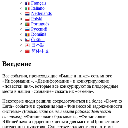
Français
Italiano
Nederlands
Polski
Português
Pусский
Română
Čeština
日本語
简体中文
Введение
Все события, происходящие «Выше и ниже» есть много
«Информации», «Дезинформации» и конкурирующие
«повестки дня», которые все конкурируют за плодородные
места в нашей «сознание» сажать их «семена».
Некоторые люди решили сосредоточиться на более «Down to
Earth» события и сражения над «Финансовой задолженности
системы»
(Вавилонские деньги магия рабовладельческой
системы)
, «Финансовые сбрасывает», «Финансовые
Юбилейная» и одаренных деньги для масс в «Процветание
населенных пунктов». Существует элемент того, что мы