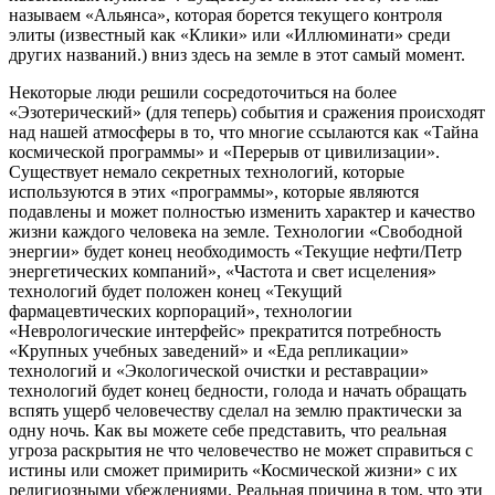
называем «Альянса», которая борется текущего контроля
элиты (известный как «Клики» или «Иллюминати» среди
других названий.) вниз здесь на земле в этот самый момент.
Некоторые люди решили сосредоточиться на более
«Эзотерический» (для теперь) события и сражения происходят
над нашей атмосферы в то, что многие ссылаются как «Тайна
космической программы» и «Перерыв от цивилизации».
Существует немало секретных технологий, которые
используются в этих «программы», которые являются
подавлены и может полностью изменить характер и качество
жизни каждого человека на земле. Технологии «Свободной
энергии» будет конец необходимость «Текущие нефти/Петр
энергетических компаний», «Частота и свет исцеления»
технологий будет положен конец «Текущий
фармацевтических корпораций», технологии
«Неврологические интерфейс» прекратится потребность
«Крупных учебных заведений» и «Еда репликации»
технологий и «Экологической очистки и реставрации»
технологий будет конец бедности, голода и начать обращать
вспять ущерб человечеству сделал на землю практически за
одну ночь. Как вы можете себе представить, что реальная
угроза раскрытия не что человечество не может справиться с
истины или сможет примирить «Космической жизни» с их
религиозными убеждениями. Реальная причина в том, что эти