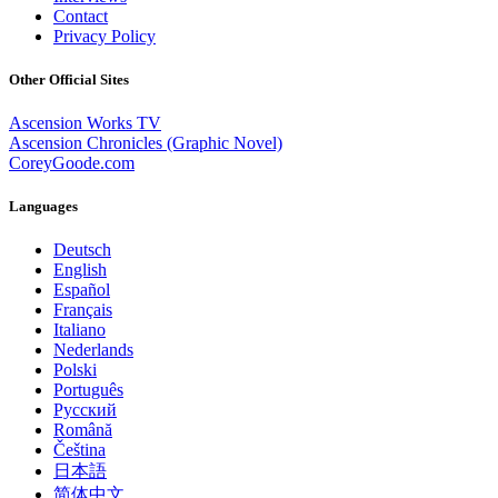
Contact
Privacy Policy
Other Official Sites
Ascension Works TV
Ascension Chronicles (Graphic Novel)
CoreyGoode.com
Languages
Deutsch
English
Español
Français
Italiano
Nederlands
Polski
Português
Pусский
Română
Čeština
日本語
简体中文