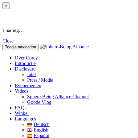
×
Loading…
Close
Toggle navigation
Over Corey
Introductie
Disclosure
Intel
Press / Media
Evenementen
Videos
Sphere-Being Alliance Channel
Goode Vlog
FAQs
Winkel
Languages
Deutsch
English
Español