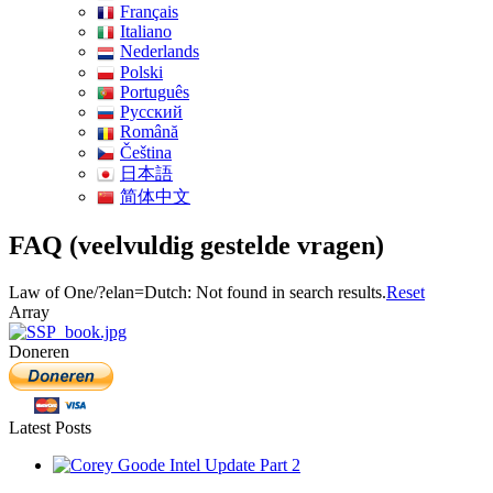
Français
Italiano
Nederlands
Polski
Português
Pусский
Română
Čeština
日本語
简体中文
FAQ (veelvuldig gestelde vragen)
Law of One/?elan=Dutch: Not found in search results.
Reset
Array
Doneren
Latest Posts