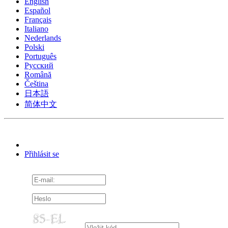
English
Español
Français
Italiano
Nederlands
Polski
Português
Pусский
Română
Čeština
日本語
简体中文
Přihlásit se