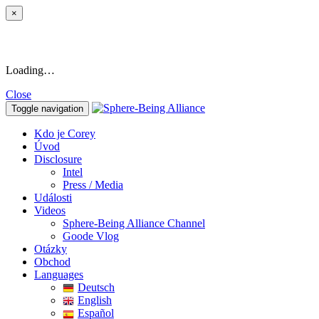
×
Loading…
Close
Toggle navigation
Kdo je Corey
Úvod
Disclosure
Intel
Press / Media
Události
Videos
Sphere-Being Alliance Channel
Goode Vlog
Otázky
Obchod
Languages
Deutsch
English
Español