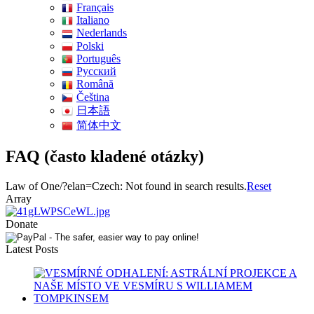
Français
Italiano
Nederlands
Polski
Português
Pусский
Română
Čeština
日本語
简体中文
FAQ (často kladené otázky)
Law of One/?elan=Czech: Not found in search results.
Reset
Array
Donate
Latest Posts