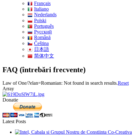
Français
Italiano
Nederlands
Polski
Português
Pусский
Română
Čeština
日本語
简体中文
FAQ (întrebări frecvente)
Law of One/?elan=Romanian: Not found in search results.
Reset
Array
Donatie
Latest Posts