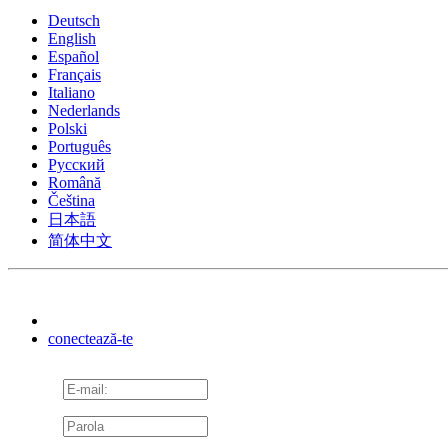
Deutsch
English
Español
Français
Italiano
Nederlands
Polski
Português
Pусский
Română
Čeština
日本語
简体中文
conectează-te