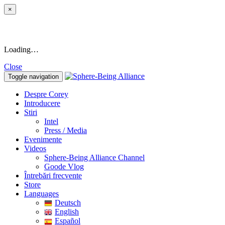
×
Loading…
Close
Toggle navigation
Despre Corey
Introducere
Stiri
Intel
Press / Media
Evenimente
Videos
Sphere-Being Alliance Channel
Goode Vlog
Întrebări frecvente
Store
Languages
Deutsch
English
Español