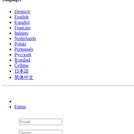
Deutsch
English
Español
Français
Italiano
Nederlands
Polski
Português
Pусский
Română
Čeština
日本語
简体中文
Entrar