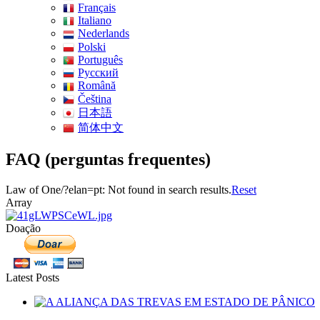
Français
Italiano
Nederlands
Polski
Português
Pусский
Română
Čeština
日本語
简体中文
FAQ (perguntas frequentes)
Law of One/?elan=pt: Not found in search results.
Reset
Array
Doação
Latest Posts