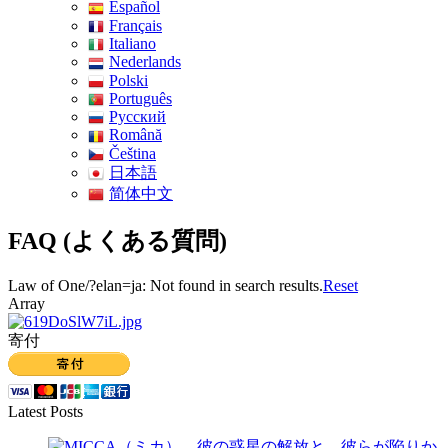
Español
Français
Italiano
Nederlands
Polski
Português
Pусский
Română
Čeština
日本語
简体中文
FAQ (よくある質問)
Law of One/?elan=ja: Not found in search results.
Reset
Array
寄付
Latest Posts