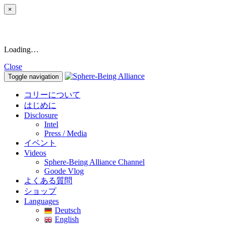
×
Loading…
Close
Toggle navigation
コリーについて
はじめに
Disclosure
Intel
Press / Media
イベント
Videos
Sphere-Being Alliance Channel
Goode Vlog
よくある質問
ショップ
Languages
Deutsch
English