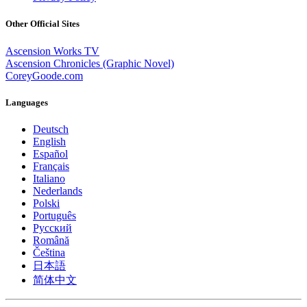
Other Official Sites
Ascension Works TV
Ascension Chronicles (Graphic Novel)
CoreyGoode.com
Languages
Deutsch
English
Español
Français
Italiano
Nederlands
Polski
Português
Pусский
Română
Čeština
日本語
简体中文