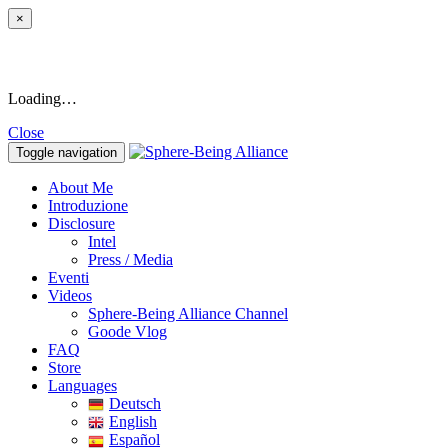
×
Loading…
Close
Toggle navigation
About Me
Introduzione
Disclosure
Intel
Press / Media
Eventi
Videos
Sphere-Being Alliance Channel
Goode Vlog
FAQ
Store
Languages
Deutsch
English
Español