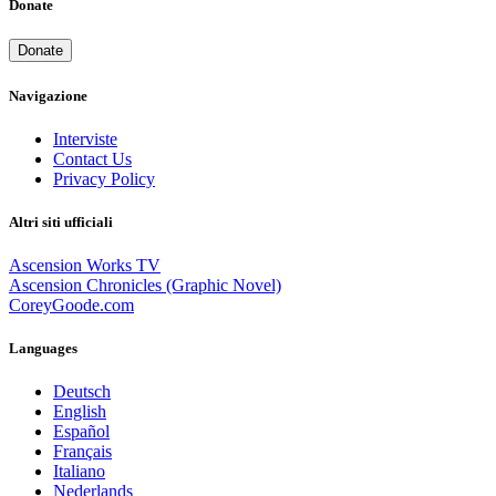
Donate
Donate
Navigazione
Interviste
Contact Us
Privacy Policy
Altri siti ufficiali
Ascension Works TV
Ascension Chronicles (Graphic Novel)
CoreyGoode.com
Languages
Deutsch
English
Español
Français
Italiano
Nederlands