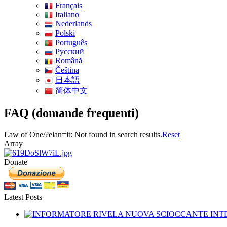
Français
Italiano
Nederlands
Polski
Português
Pусский
Română
Čeština
日本語
简体中文
FAQ (domande frequenti)
Law of One/?elan=it: Not found in search results.
Reset
Array
Donate
Latest Posts