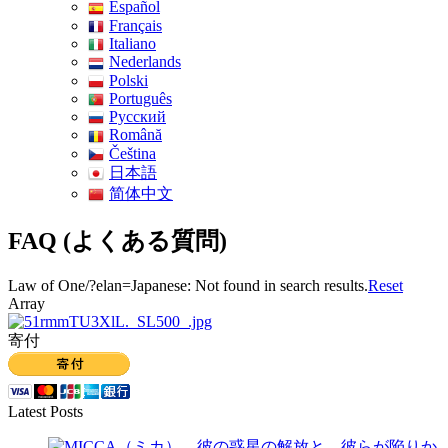
Español
Français
Italiano
Nederlands
Polski
Português
Pусский
Română
Čeština
日本語
简体中文
FAQ (よくある質問)
Law of One/?elan=Japanese: Not found in search results.
Reset
Array
寄付
Latest Posts