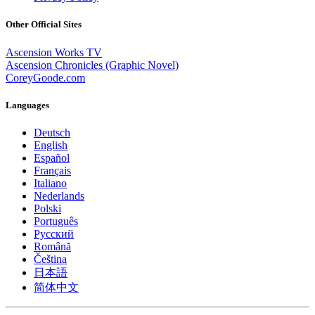
Other Official Sites
Ascension Works TV
Ascension Chronicles (Graphic Novel)
CoreyGoode.com
Languages
Deutsch
English
Español
Français
Italiano
Nederlands
Polski
Português
Pусский
Română
Čeština
日本語
简体中文