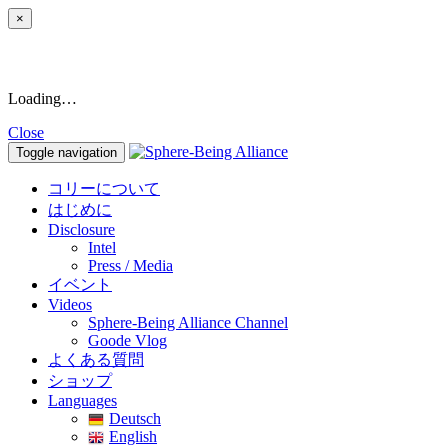
×
Loading…
Close
Toggle navigation
コリーについて
はじめに
Disclosure
Intel
Press / Media
イベント
Videos
Sphere-Being Alliance Channel
Goode Vlog
よくある質問
ショップ
Languages
Deutsch
English