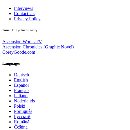
Interviews
Contact Us
Privacy Policy
Inne Oficjalne Strony
Ascension Works TV
Ascension Chronicles (Graphic Novel)
CoreyGoode.com
Languages
Deutsch
English
Español
Français
Italiano
Nederlands
Polski
Português
Pусский
Română
Čeština