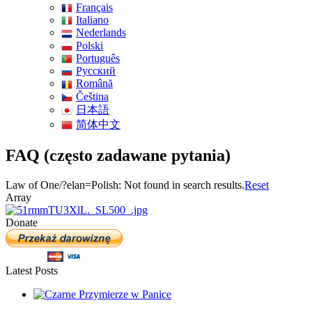
Français
Italiano
Nederlands
Polski
Português
Pусский
Română
Čeština
日本語
简体中文
FAQ (często zadawane pytania)
Law of One/?elan=Polish: Not found in search results.
Reset
Array
Donate
Latest Posts