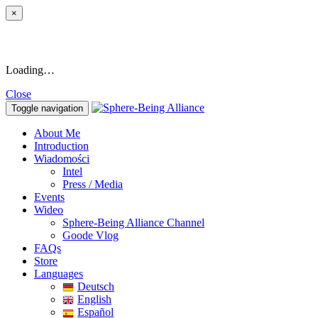
×
Loading…
Close
Toggle navigation
About Me
Introduction
Wiadomości
Intel
Press / Media
Events
Wideo
Sphere-Being Alliance Channel
Goode Vlog
FAQs
Store
Languages
Deutsch
English
Español